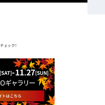
、
をチェック！