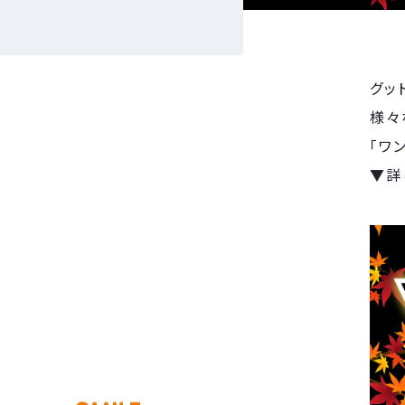
グッ
様々
「ワ
▼詳