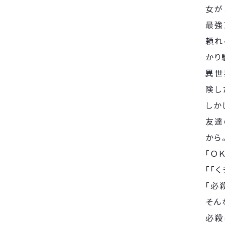
女が
最強
頼れ
かり
異世
険し
しか
友達
から
「Ｏ
「「く
「必
そん
必殺