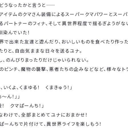
どうなったかと言うと――
アイテムのクマさん装備によるスーパークマパワーとスーパ
るパートナーのフィナ、そして異世界程度で揺るぎようがな
馴染んでいた！
界で出来た友達と遊んだり、おいしいものを食べたり作った
たりと、自由気ままな日々を送るユナ。
し、のんびりまったりだけじゃいられない。
のピンチ、魔物の襲撃、悪者たちの企みなどなど、様々なト
。
Ｋ、いくよ、くまゆる！ くまきゅう！」
ぅ～ん！」」
殺！ クマぱーんち！」
なわけで、全部まとめてユナにおまかせ！
ぱーんちで片付けて、異世界ライフを楽しもう！