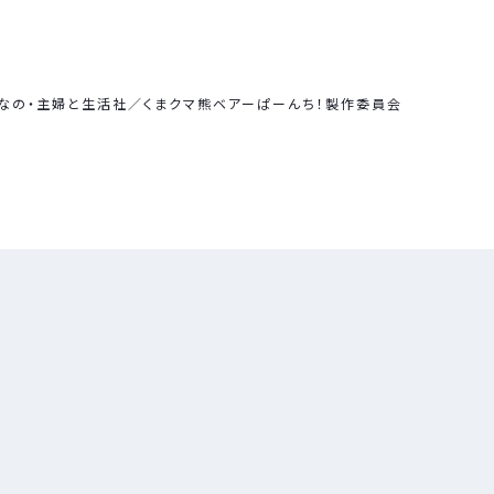
なの・主婦と生活社／くまクマ熊ベアーぱーんち！製作委員会