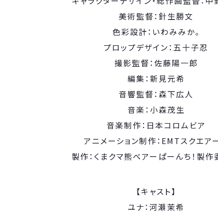
キャラクターデザイン・総作画監督：中
美術監督：針生勝文
色彩設計：いわみみか。
プロップデザイン：五十子忍
撮影監督：佐藤陽一郎
編集：新見元希
音響監督：森下広人
音楽：小森茂生
音楽制作：日本コロムビア
アニメーション制作：EMTスクエア
製作：くまクマ熊ベアーぱーんち！製作
【キャスト】
ユナ：河瀬茉希