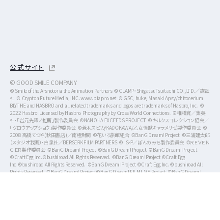
公式サイト
© GOOD SMILE COMPANY
© Smile of the Arsnotoria the Animation Partners © CLAMP・ShigatsuTsuitachi CO.,LTD.／講談
社 © Crypton Future Media, INC. www.piapro.net © GSC, huke, Masaki Apsy/chitocerium
BLYTHE and HASBRO and all related trademarks and logos are trademarks of Hasbro, Inc. ©
2022 Hasbro. Licensed by Hasbro. Photography by Cross World Connections. ©椎橋寛／集英
社・「岩元先輩ノ推薦」製作委員会 ©NANOHA EXCEEDS PROJECT ©キルクスコレクション協会／
「グロウアップショウ」製作委員会 ©蒼木スピカ/KADOKAWA/乙女怪獣キャラメリゼ製作委員会 ©
2008 高橋てつや(秋田書店)／南極財閥 ©花いろ旅館組合 ©BanG Dream! Project ©三浦建太郎
（スタジオ我画）・白泉社／BERSERK FILM PARTNERS ©IIS-P／ぽんのみち製作委員会 ©ＲＥＶＥＮ
ＧＥＲ製作委員会 ©BanG Dream! Project ©BanG Dream! Project ©BanG Dream! Project
©Craft Egg Inc.©bushiroad All Rights Reserved. ©BanG Dream! Project ©Craft Egg
Inc.©bushiroad All Rights Reserved. ©BanG Dream! Project ©Craft Egg Inc. ©bushiroad All
Rights Reserved. ©BanG Dream! Project ©BanG Dream! FILM LIVE Project ©BanG Dream!
Project ©BanG Dream! Project ©BanG Dream! Project ©BanG Dream! Project ©BanG
Dream! Project ©BanG Dream! Project © BONES/キャプテン･アース製作委員会 © Green
Leaves / Wake Up, Girls！3製作委員会 © Green Leaves / Wake Up, Girls！2製作委員会 ©
Green Leaves / Wake Up, Girls！2製作委員会 © Green Leaves / Wake Up, Girls！製作委員会 ©
Green Leaves / Wake Up, Girls！製作委員会 ©野田サトル／集英社・ゴールデンカムイ製作委員
会 ©蒼嵐高校ラグビー部 ©VISUAL ARTS/Key/KAGINADO ©SQUARE ENIX ／ サボテン君観察組