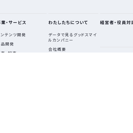
事業・サービス
わたしたちについて
経営者・役員対
コンテンツ開発
データで⾒るグッドスマイ
ルカンパニー
商品開発
会社概要
小売・卸売
スタッフインタ
ロジスティクス
モータースポーツ
グッドスマイルパートナー
ズ