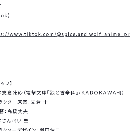
式
TikT
ps://www.tiktok.com/@spice.and.wolf_anime_pr
タッフ】
：支倉凍砂（電撃文庫『狼と香辛料』/ＫＡＤＯＫＡＷＡ刊）
ラクター原案：文倉 十
督：高橋丈夫
：さんぺい 聖
ラクターデザイン：羽田浩二