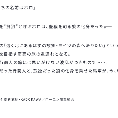
っちの名前はホロ」
を“賢狼”と呼ぶホロは、豊穣を司る狼の化身だった――。
の「遠く北にあるはずの故郷・ヨイツの森へ帰りたい」とい
を目指す商売の旅の道連れとなる。
行商人の旅には思いがけない波乱がつきもので……。
だった行商人と、孤独だった狼の化身を乗せた馬車が、今、
24 支倉凍砂・KADOKAWA／ローエン商業組合