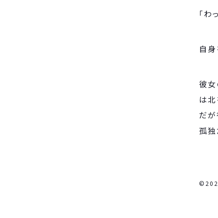
「わ
自身
彼女
は北
だが
孤独
©20