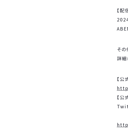
【配
20
ABE
その
詳細
【公
http
【公
htt