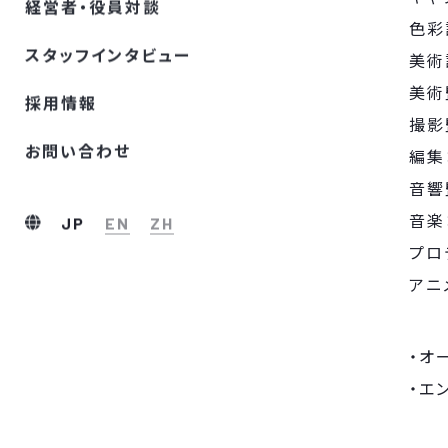
経営者・役員対談
色彩
スタッフインタビュー
美術
美術
採⽤情報
撮影
お問い合わせ
編集
音響
音楽：
JP
EN
ZH
プロ
アニ
・オ
・エ