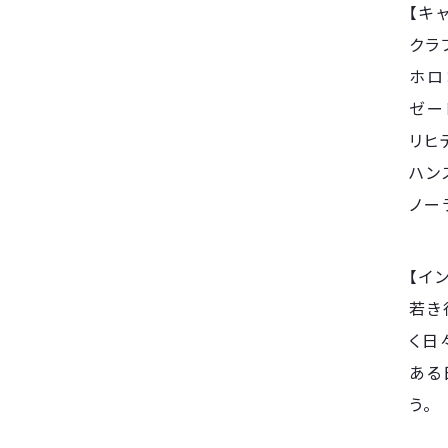
【キ
クラ
ホロ
ゼー
リヒ
ハン
ノー
【イ
若き
く日
ある
う。