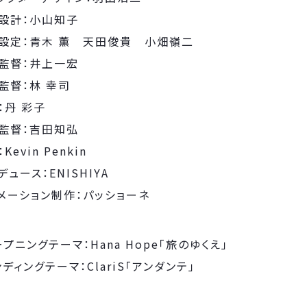
設計：小山知子
設定：青木 薫 天田俊貴 小畑嶺二
監督：井上一宏
監督：林 幸司
：丹 彩子
監督：吉田知弘
Kevin Penkin
デュース：ENISHIYA
メーション制作：パッショーネ
ープニングテーマ：Hana Hope「旅のゆくえ」
ンディングテーマ：ClariS「アンダンテ」