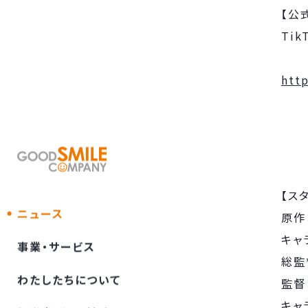
【公
htt
【ス
ニュース
原作
キャ
事業・サービス
総監
わたしたちについて
監督
キャ