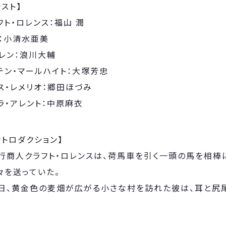
ャスト】
フト・ロレンス：福山 潤
：小清水亜美
レン：浪川大輔
テン・マールハイト：大塚芳忠
ス・レメリオ：郷田ほづみ
ラ・アレント：中原麻衣
ントロダクション】
行商人クラフト・ロレンスは、荷馬車を引く一頭の馬を相棒
々を送っていた。
日、黄金色の麦畑が広がる小さな村を訪れた彼は、耳と尻