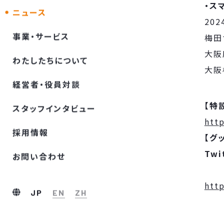
・ス
ニュース
202
事業・サービス
梅田
大阪
わたしたちについて
大阪
経営者・役員対談
【特
スタッフインタビュー
htt
採⽤情報
【グ
Twi
お問い合わせ
htt
JP
EN
ZH