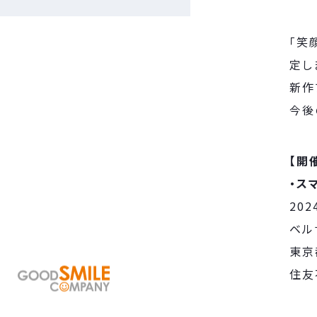
「笑
定し
新作
今後
【開
・ス
202
ベル
東京
住友