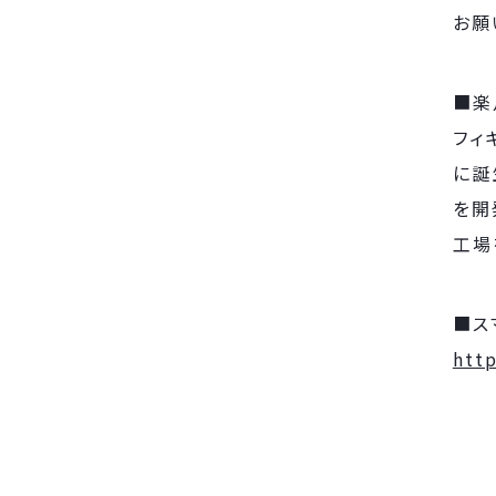
お願
■楽
フィ
に誕
を開
工場
■ス
htt