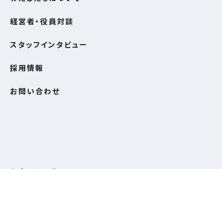
経営者・役員対談
スタッフインタビュー
採⽤情報
お問い合わせ
公式サイト
© GOOD SMILE COMPANY
© Smile of the Arsnotoria the Animation Partners © CLAMP・ShigatsuTsuitachi CO.,LTD.／講談
社 © Crypton Future Media, INC. www.piapro.net © GSC, huke, Masaki Apsy/chitocerium
BLYTHE and HASBRO and all related trademarks and logos are trademarks of Hasbro, Inc. ©
2022 Hasbro. Licensed by Hasbro. Photography by Cross World Connections. ©椎橋寛／集英