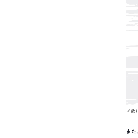
※数
また