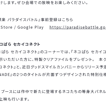
けします。ぜひ会場での放映をお楽しみください。
獄楽 パラダイスバトル』事前登録はこちら
 Store / Google Play
https://paradisebattle.go
コぱら セカイコネクト
コぱら セカイコネクト』のコーナーでは、『ネコぱら セカイ
示いただいた方に、特製クリアファイルをプレゼント。 本ク
コネクト』と、近日グッドスマイルカンパニーからリリース
ANADE』の2つのタイトルが片面ずつデザインされた特別仕
、ブースには作中で新たに登場するネコたちの等身大パネル
上映も行います。