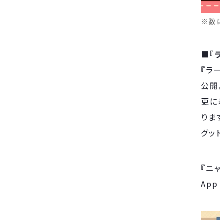
※数
■『
『ラ
公開
更に
りま
グッ
『ニ
App