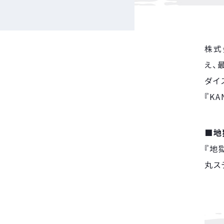
株式
え、
ダイ
『K
■地
『地
丸ス