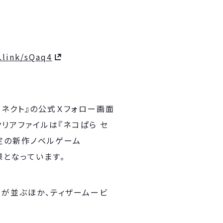
.link/sQaq4
コネクト』の公式Ｘフォロー画面
リアファイルは『ネコぱら セ
予定の新作ノベルゲーム
様となっています。
が並ぶほか、ティザームービ