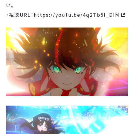
い。
・視聴URL：
https://youtu.be/4q2Tb5l_DIM