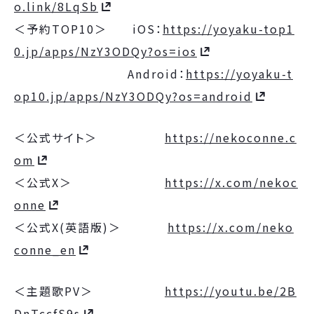
o.link/8LqSb
＜予約TOP10＞ iOS：
https://yoyaku-top1
0.jp/apps/NzY3ODQy?os=ios
Android：
https://yoyaku-t
op10.jp/apps/NzY3ODQy?os=android
＜公式サイト＞
https://nekoconne.c
om
＜公式X＞
https://x.com/nekoc
onne
＜公式X(英語版)＞
https://x.com/neko
conne_en
＜主題歌PV＞
https://youtu.be/2B
DnTccfS9s