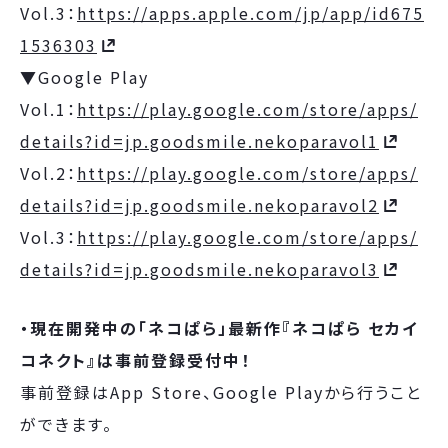
Vol.3：
https://apps.apple.com/jp/app/id675
1536303
▼Google Play
Vol.1：
https://play.google.com/store/apps/
details?id=jp.goodsmile.nekoparavol1
Vol.2：
https://play.google.com/store/apps/
details?id=jp.goodsmile.nekoparavol2
Vol.3：
https://play.google.com/store/apps/
details?id=jp.goodsmile.nekoparavol3
・現在開発中の「ネコぱら」最新作『ネコぱら セカイ
コネクト』は事前登録受付中！
事前登録はApp Store、Google Playから行うこと
ができます。