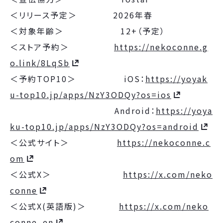
＜リリース予定＞ 2026年春
＜対象年齢＞ 12+（予定）
＜ストア予約＞
https://nekoconne.g
o.link/8LqSb
＜予約TOP10＞ iOS：
https://yoyak
u-top10.jp/apps/NzY3ODQy?os=ios
Android：
https://yoya
ku-top10.jp/apps/NzY3ODQy?os=android
＜公式サイト＞
https://nekoconne.c
om
＜公式X＞
https://x.com/neko
conne
＜公式X(英語版)＞
https://x.com/neko
conne_en