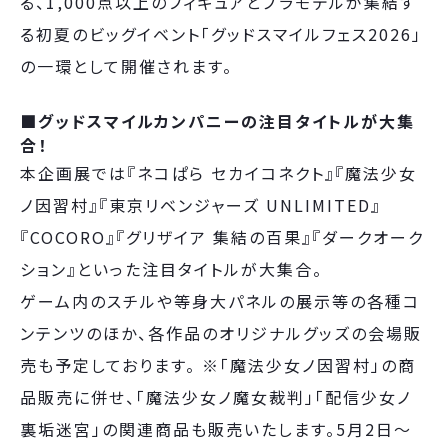
る、1,000点以上のフィギュアとプラモデルが集結す
る初夏のビッグイベント「グッドスマイルフェス2026」
の一環として開催されます。
■グッドスマイルカンパニーの注目タイトルが大集
合！
本企画展では『ネコぱら セカイコネクト』『魔法少女
ノ因習村』『東京リベンジャーズ UNLIMITED』
『COCORO』『グリザイア 集結の百果』『ダークオーク
ション』といった注目タイトルが大集合。
ゲーム内のスチルや等身大パネルの展示等の各種コ
ンテンツのほか、各作品のオリジナルグッズの会場販
売も予定しております。 ※「魔法少女ノ因習村」の商
品販売に併せ、「魔法少女ノ魔女裁判」「配信少女ノ
裏垢迷宮」の関連商品も販売いたします。5月2日～