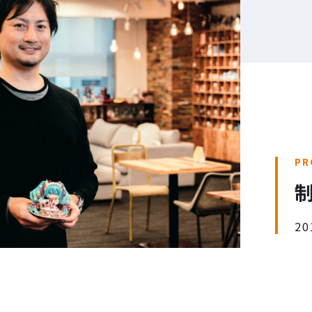
PR
20