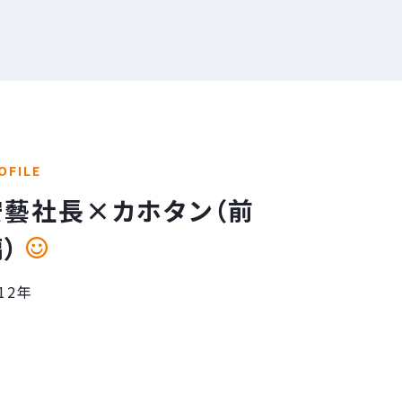
OFILE
安藝社長×カホタン（前
）
12年