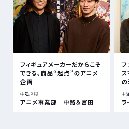
フィギュアメーカーだからこそ
フ
できる、商品“起点”のアニメ
ス
企画
の
中途採用
中
アニメ事業部 中路＆冨田
ラ