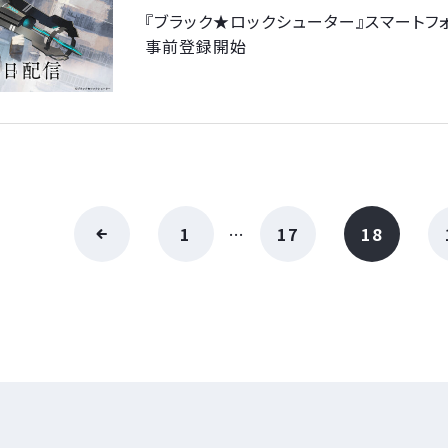
『ブラック★ロックシューター』スマートフ
事前登録開始
1
…
17
18